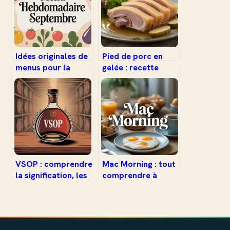
Idées originales de
Pied de porc en
menus pour la
gelée : recette
semaine en
traditionnelle,
septembre :
astuces et conseils
astuces et
pratiques
inspirations
VSOP : comprendre
Mac Morning : tout
la signification, les
comprendre à
usages et les
l’offre petit-
impacts de ce label
déjeuner de
dans le monde des
McDonald’s en
spiritueux
France