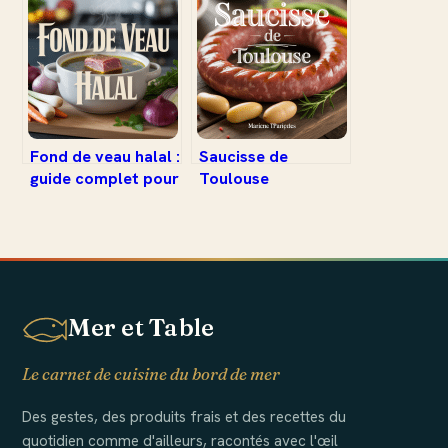
patate douce
réussir facilement
vos gourmandises
maison
Fond de veau halal :
Saucisse de
guide complet pour
Toulouse
le choisir et le
accompagnement :
cuisiner
idées et astuces
pour sublimer ce
classique
Mer et Table
Le carnet de cuisine du bord de mer
Des gestes, des produits frais et des recettes du
quotidien comme d'ailleurs, racontés avec l'œil