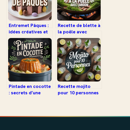
Entremet Pâques :
Recette de blette à
idées créatives et
la poêle avec
recettes pour
lardon : le plat
impressionner vos
gourmand et facile
convives
à adopter
Pintade en cocotte
Recette mojito
: secrets d’une
pour 10 personnes
cuisson savoureuse
– réussir un
et facile
cocktail convivial
et rafraîchissant