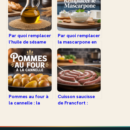
Par quoi remplacer
Par quoi remplacer
l’huile de sésame
la mascarpone en
en cuisine :
cuisine :
alternatives
alternatives
savoureuses et
efficaces et astuces
astuces
Pommes au four à
Cuisson saucisse
la cannelle : la
de Francfort :
recette facile,
réussir toutes vos
saine et gourmande
préparations