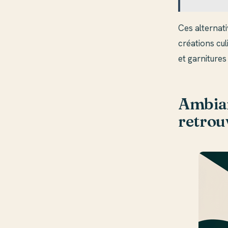
Ces alternati
créations cul
et garnitures
Ambian
retrouv