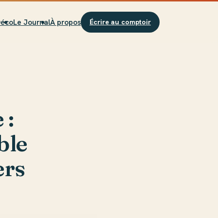
Déco
Le Journal
À propos
Écrire au comptoir
 :
ble
ers