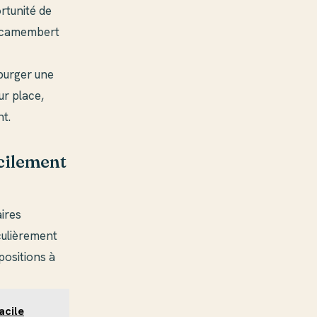
ortunité de
u camembert
 burger une
ur place,
t.
acilement
ires
culièrement
positions à
acile