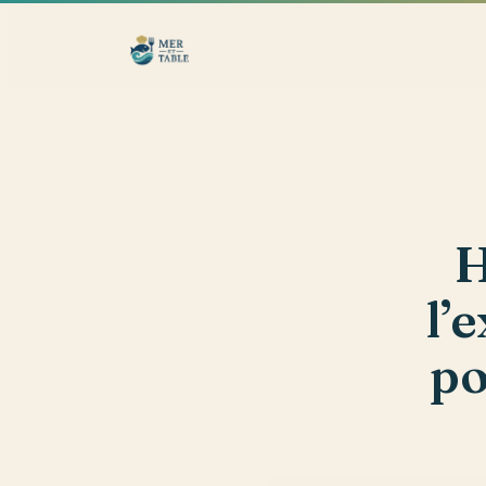
H
l’
po