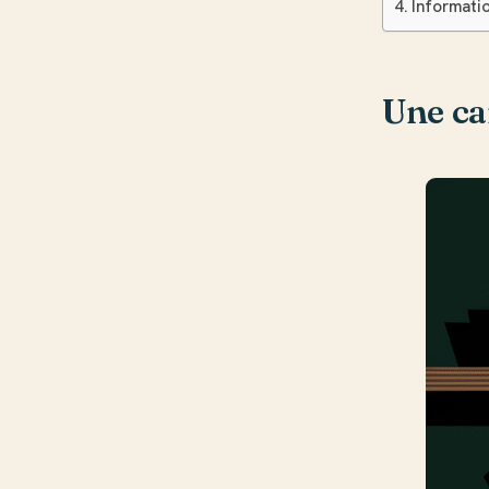
Informatio
Une car