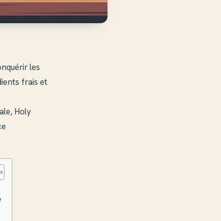
nquérir les
ients frais et
ale, Holy
ce
e