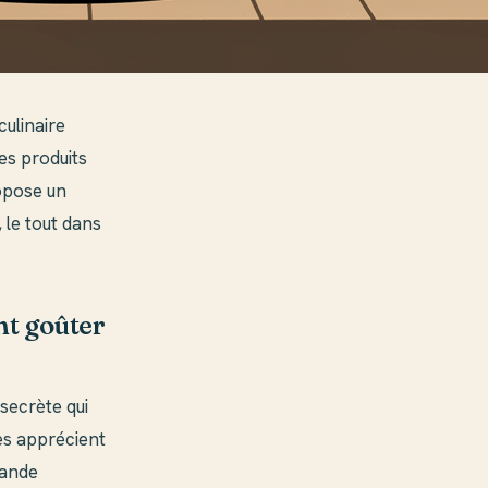
culinaire
des produits
ropose un
, le tout dans
nt goûter
secrète qui
es apprécient
iande