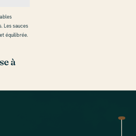
tables
s. Les sauces
t équilibrée.
se à