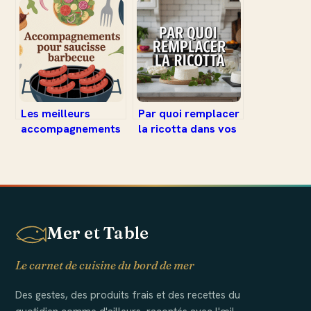
alternatives
savourer ce délice
gourmandes et
espagnol
adaptées
Les meilleurs
Par quoi remplacer
accompagnements
la ricotta dans vos
pour saucisse au
recettes salées et
barbecue : idées
sucrées
savoureuses et
conseils pratiques
Mer et Table
Le carnet de cuisine du bord de mer
Des gestes, des produits frais et des recettes du