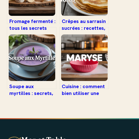
Fromage fermenté :
Crêpes au sarrasin
tous les secrets
sucrées : recettes,
d’un
astuces et saveurs
incontournable de
originales
la gastronomie
Soupe aux
Cuisine : comment
myrtilles : secrets,
bien utiliser une
atouts et recettes
maryse au
inspirantes
quotidien