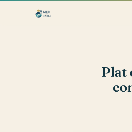
Plat 
con