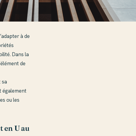
s’adapter à de
priétés
lité. Dans la
d’élément de
t sa
et également
es ou les
at en U au