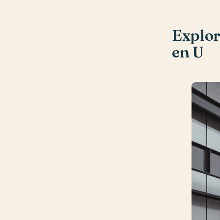
Explor
en U