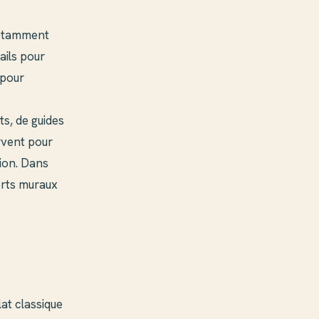
 notamment
ails pour
 pour
ts, de guides
rvent pour
ion. Dans
orts muraux
at classique