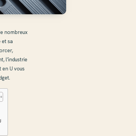
 de nombreux
 et sa
orcer,
, l’industrie
t en U vous
dget.
U