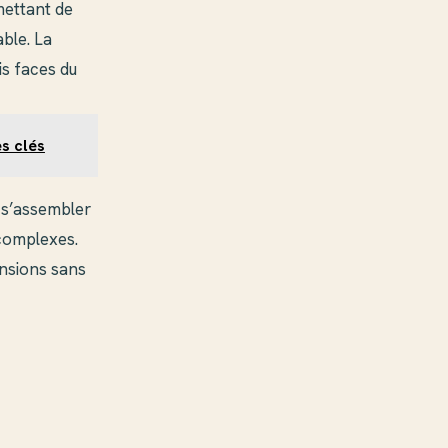
mettant de
ble. La
is faces du
es clés
t s’assembler
 complexes.
ensions sans