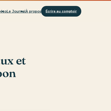
Déco
Le Journal
À propos
Écrire au comptoir
aux et
 bon