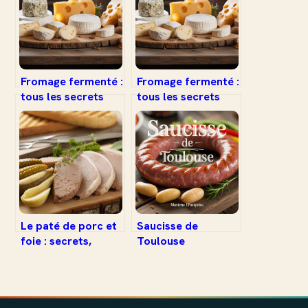
Fromage fermenté :
Fromage fermenté :
tous les secrets
tous les secrets
d’un
d’un
incontournable de
incontournable de
la gastronomie
la gastronomie
Le paté de porc et
Saucisse de
foie : secrets,
Toulouse
recettes et atouts
accompagnement :
nutritionnels
idées et astuces
pour sublimer ce
classique