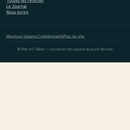
Toutes les recettes
Le Journal
Nous écrire
Mentions légales
Confidentialité
Plan du site
© Mer et Table — Le carnet de cuisine du bord de mer