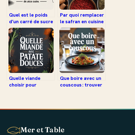
Quel est le poids
Par quoi remplacer
d’un carré de sucre
le safran en cuisine
et pourquoi le
: alternatives et
connaître est utile
astuces
Quelle viande
Que boire avec un
choisir pour
couscous : trouver
accompagner la
l’accord parfait
patate douce
Mer et Table