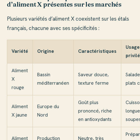
d’aliment X présentes sur les marchés
Plusieurs variétés d’aliment X coexistent sur les étals
français, chacune avec ses spécificités :
Usage
Variété
Origine
Caractéristiques
privil
Aliment
Bassin
Saveur douce,
Salade
X
méditerranéen
texture ferme
plats 
rouge
Goût plus
Cuisso
Aliment
Europe du
prononcé, riche
longue
X jaune
Nord
en antioxydants
soupe
Prépar
Aliment
Production
Neutre, très