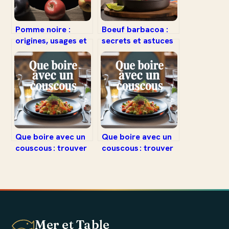
Pomme noire :
Boeuf barbacoa :
origines, usages et
secrets et astuces
vérités sur ce fruit
pour une recette
mystérieux
authentique
Que boire avec un
Que boire avec un
couscous : trouver
couscous : trouver
l’accord parfait
l’accord parfait
Mer et Table