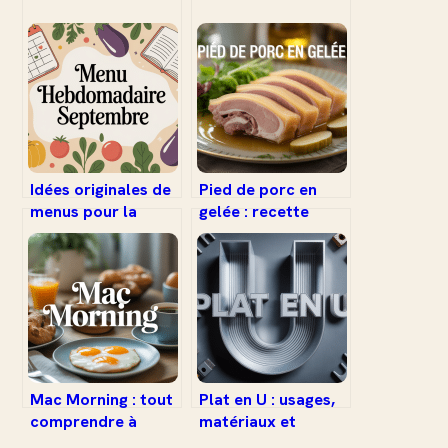
Idées originales de
Pied de porc en
menus pour la
gelée : recette
semaine en
traditionnelle,
septembre :
astuces et conseils
astuces et
pratiques
inspirations
Mac Morning : tout
Plat en U : usages,
comprendre à
matériaux et
l’offre petit-
conseils pour