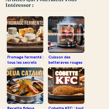
Intéresser :
Fromage fermenté :
Cuisson des
tous les secrets
betteraves rouges
d’un
en autocuiseur :
incontournable de
guide rapide et
la gastronomie
conseils pratiques
Recette fideua
Cobette KFC : tout