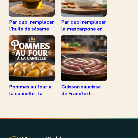
Par quoi remplacer
Par quoi remplacer
l’huile de sésame
la mascarpone en
en cuisine :
cuisine :
alternatives
alternatives
savoureuses et
efficaces et astuces
astuces
Pommes au four à
Cuisson saucisse
la cannelle : la
de Francfort :
recette facile,
réussir toutes vos
saine et gourmande
préparations