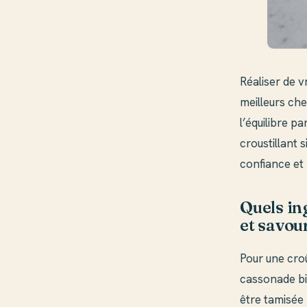
Réaliser de 
meilleurs ch
l’équilibre p
croustillant 
confiance et
Quels in
et savou
Pour une croû
cassonade bie
être tamisée 