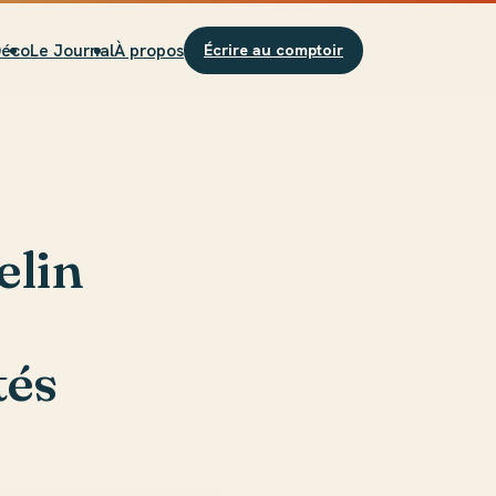
Déco
Le Journal
À propos
Écrire au comptoir
elin
tés