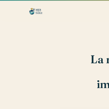
La 
im