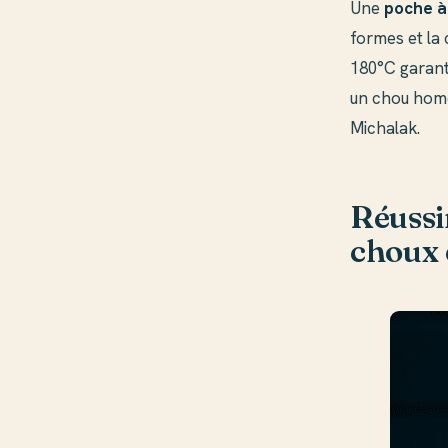
Une
poche à 
formes et la 
180°C garant
un chou homog
Michalak.
Réussir
choux 