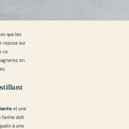
es que les
k repose sur
e ce
 gagnerez en
es.
stillant
iante
et une
 farine doit
quelin à une