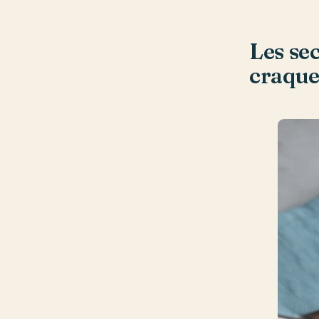
Les se
craque