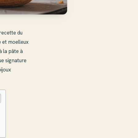
recette du
e et moelleux
à la pâte à
ue signature
ijoux